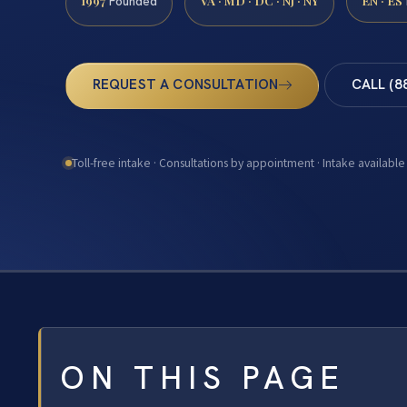
1997
VA · MD · DC · NJ · NY
EN · ES
Founded
REQUEST A CONSULTATION
CALL (8
Toll-free intake · Consultations by appointment · Intake available
ON THIS PAGE