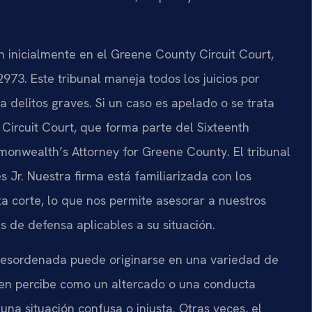
n inicialmente en el
Greene County Circuit Court
,
22973
. Este tribunal maneja todos los juicios por
a delitos graves. Si un caso es apelado o se trata
Circuit Court
, que forma parte del
Sixteenth
onwealth’s Attorney for Greene County
. El tribunal
s Jr.
Nuestra firma está familiarizada con los
ta corte, lo que nos permite asesorar a nuestros
as de defensa aplicables a su situación.
desordenada puede originarse en una variedad de
rden percibe como un altercado o una conducta
na situación confusa o injusta. Otras veces, el