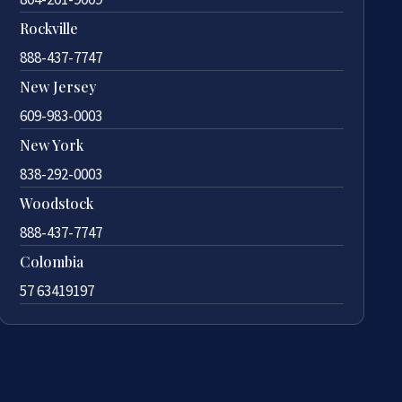
Rockville
888-437-7747
New Jersey
609-983-0003
New York
838-292-0003
Woodstock
888-437-7747
Colombia
57 63419197