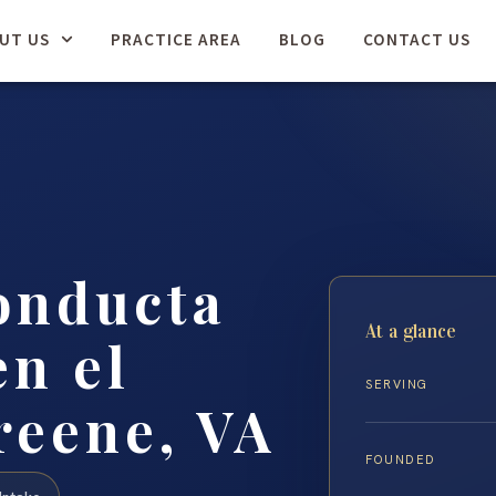
UT US
PRACTICE AREA
BLOG
CONTACT US
onducta
At a glance
n el
SERVING
reene, VA
FOUNDED