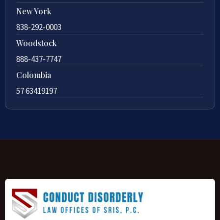
New York
838-292-0003
Woodstock
888-437-7747
Colombia
57 63419197