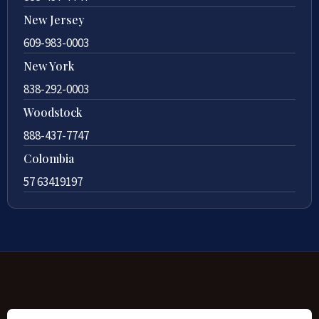
New Jersey
609-983-0003
New York
838-292-0003
Woodstock
888-437-7747
Colombia
57 63419197