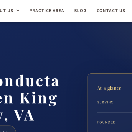
UT US
PRACTICE AREA
BLOG
CONTACT US
onducta
At a glance
en King
SERVING
, VA
FOUNDED