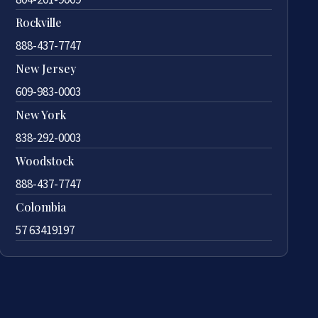
Rockville
888-437-7747
New Jersey
609-983-0003
New York
838-292-0003
Woodstock
888-437-7747
Colombia
57 63419197