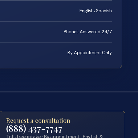
English, Spanish
Phones Answered 24/7
By Appointment Only
Request a consultation
(888) 437-7747
Toll-free intake · By appointment · English &