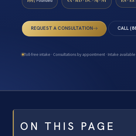
1997
VA · MD · DC · NJ · NY
EN · ES
Founded
REQUEST A CONSULTATION
CALL (8
Toll-free intake · Consultations by appointment · Intake available
ON THIS PAGE