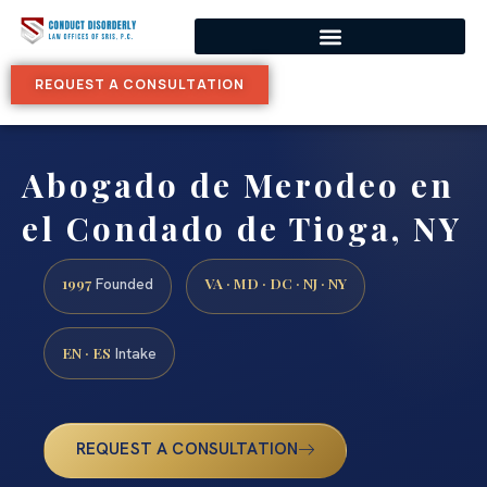
REQUEST A CONSULTATION
Abogado de Merodeo en
el Condado de Tioga, NY
1997
VA · MD · DC · NJ · NY
Founded
EN · ES
Intake
REQUEST A CONSULTATION