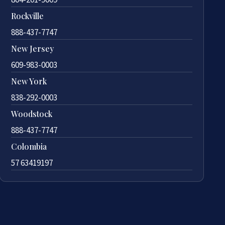
Rockville
888-437-7747
New Jersey
609-983-0003
New York
838-292-0003
Woodstock
888-437-7747
Colombia
57 63419197