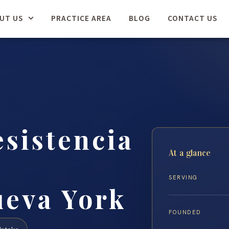
UT US
PRACTICE AREA
BLOG
CONTACT US
sistencia
At a glance
SERVING
ueva York
FOUNDED