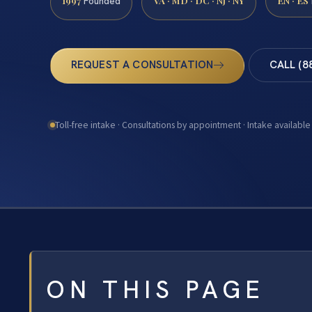
1997
VA · MD · DC · NJ · NY
EN · ES
Founded
REQUEST A CONSULTATION
CALL (8
Toll-free intake · Consultations by appointment · Intake available
ON THIS PAGE