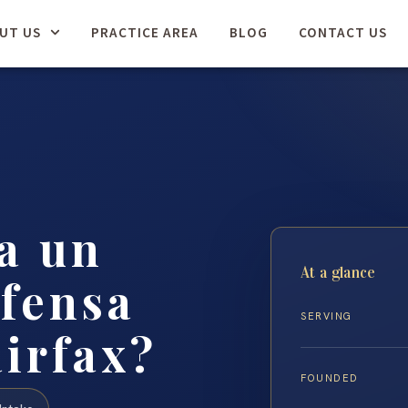
UT US
PRACTICE AREA
BLOG
CONTACT US
a un
At a glance
fensa
SERVING
airfax?
FOUNDED