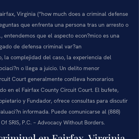
airfax, Virginia (“how much does a criminal defense
preguntas que enfrenta una persona tras un arresto o
P.C., entendemos que el aspecto econ?mico es una
ogado de defensa criminal var?an
 la complejidad del caso, la experiencia del
iaci?n o llega a juicio. Un delito menor
rcuit Court generalmente conlleva honorarios
ado en el Fairfax County Circuit Court. El bufete,
ropietario y Fundador, ofrece consultas para discutir
evaluaci?n informada. Puede comunicarse al (888)
 Of SRIS, P.C. – Advocacy Without Borders.
criminal en Fairfax, Virginia