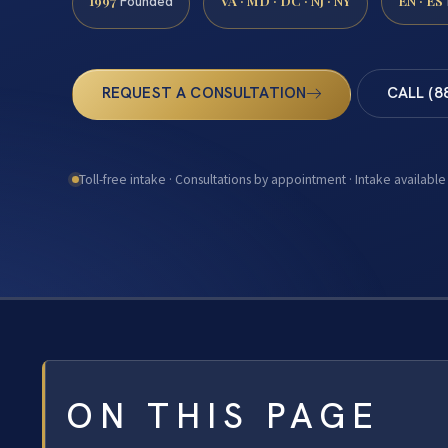
1997
VA · MD · DC · NJ · NY
EN · ES
Founded
REQUEST A CONSULTATION
CALL (8
Toll-free intake · Consultations by appointment · Intake available
ON THIS PAGE