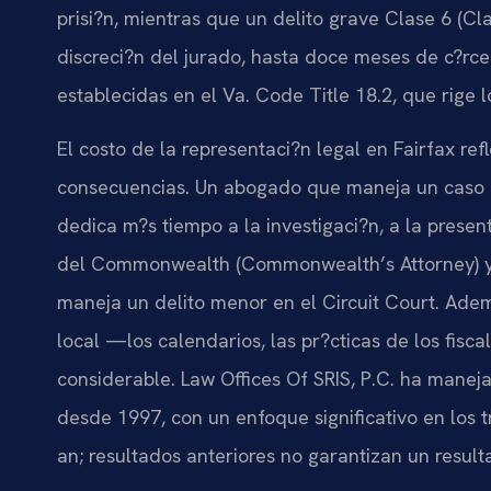
prisi?n, mientras que un delito grave Clase 6 (Cla
discreci?n del jurado, hasta doce meses de c?rcel
establecidas en el Va. Code Title 18.2, que rige l
El costo de la representaci?n legal en Fairfax re
consecuencias. Un abogado que maneja un caso d
dedica m?s tiempo a la investigaci?n, a la presen
del Commonwealth (Commonwealth’s Attorney) y 
maneja un delito menor en el Circuit Court. Ade
local —los calendarios, las pr?cticas de los fisc
considerable. Law Offices Of SRIS, P.C. ha man
desde 1997, con un enfoque significativo en los t
an; resultados anteriores no garantizan un resulta