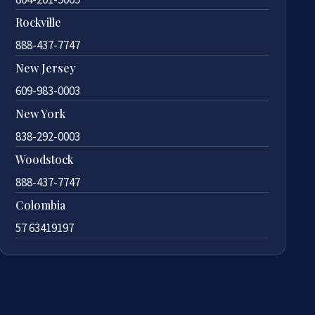
Rockville
888-437-7747
New Jersey
609-983-0003
New York
838-292-0003
Woodstock
888-437-7747
Colombia
57 63419197