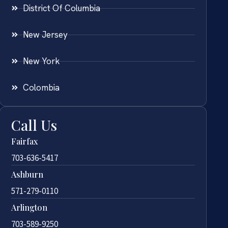
District Of Columbia
New Jersey
New York
Colombia
Call Us
Fairfax
703-636-5417
Ashburn
571-279-0110
Arlington
703-589-9250