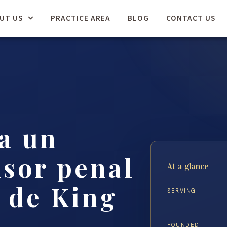
UT US
PRACTICE AREA
BLOG
CONTACT US
a un
sor penal
At a glance
 de King
SERVING
FOUNDED