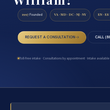
1997
VA · MD · DC · NJ · NY
EN · ES
Founded
REQUEST A CONSULTATION
CALL (8
Toll-free intake · Consultations by appointment · Intake available