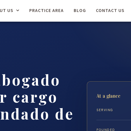
UT US
PRACTICE AREA
BLOG
CONTACT US
abogado
r cargo
At a glance
ondado de
SERVING
FOUNDED