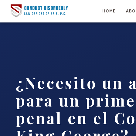
HOME
ABO
¿Necesito un 
para un prime
penal en el C
King George?