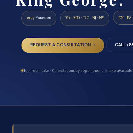
1997
VA · MD · DC · NJ · NY
EN · ES
Founded
REQUEST A CONSULTATION
CALL (8
Toll-free intake · Consultations by appointment · Intake available