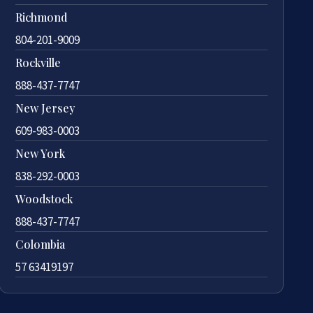
Richmond
804-201-9009
Rockville
888-437-7747
New Jersey
609-983-0003
New York
838-292-0003
Woodstock
888-437-7747
Colombia
57 63419197