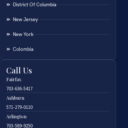
District Of Columbia
New Jersey
New York
Colombia
Call Us
Fairfax
703-636-5417
Ashburn
571-279-0110
Arlington
703-589-9250