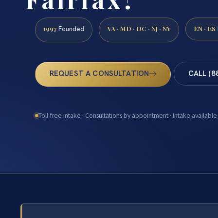
1997
VA · MD · DC · NJ · NY
EN · ES
Founded
REQUEST A CONSULTATION
CALL (8
Toll-free intake · Consultations by appointment · Intake available