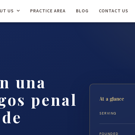
UT US
PRACTICE AREA
BLOG
CONTACT US
en una
rgos penal
At a glance
 de
SERVING
FOUNDED