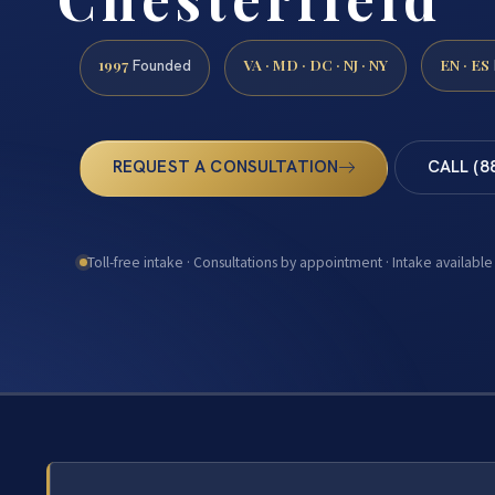
1997
VA · MD · DC · NJ · NY
EN · ES
Founded
REQUEST A CONSULTATION
CALL (8
Toll-free intake · Consultations by appointment · Intake available