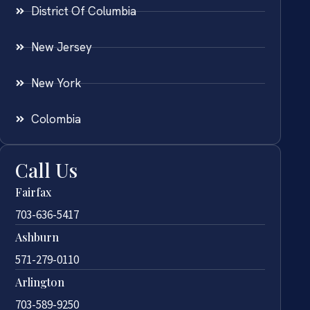
District Of Columbia
New Jersey
New York
Colombia
Call Us
Fairfax
703-636-5417
Ashburn
571-279-0110
Arlington
703-589-9250