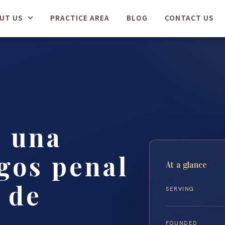
UT US
PRACTICE AREA
BLOG
CONTACT US
n una
rgos penal
At a glance
 de
SERVING
FOUNDED