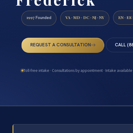
1997
VA · MD · DC · NJ · NY
EN · ES
Founded
REQUEST A CONSULTATION
CALL (8
Toll-free intake · Consultations by appointment · Intake available