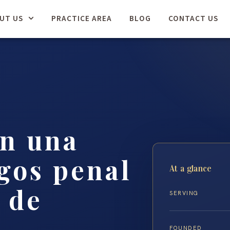
UT US
PRACTICE AREA
BLOG
CONTACT US
en una
rgos penal
At a glance
 de
SERVING
FOUNDED