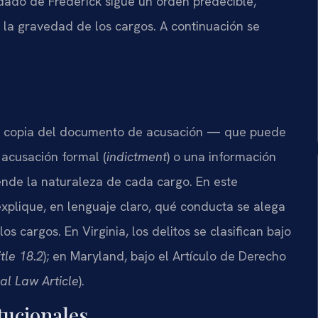
dado de Frederick sigue un orden predecible,
y la gravedad de los cargos. A continuación se
na copia del documento de acusación — que puede
a acusación formal (
indictment
) o una información
ende la naturaleza de cada cargo. En este
xplique, en lenguaje claro, qué conducta se alega
os cargos. En Virginia, los delitos se clasifican bajo
tle 18.2
); en Maryland, bajo el Artículo de Derecho
al Law Article
).
tucionales