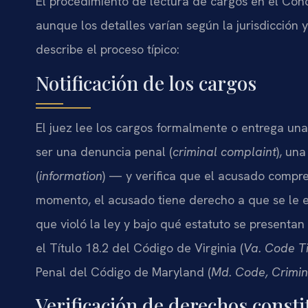
El procedimiento de lectura de cargos en el Con
aunque los detalles varían según la jurisdicción 
describe el proceso típico:
Notificación de los cargos
El juez lee los cargos formalmente o entrega u
ser una denuncia penal (
criminal complaint
), un
(
information
) — y verifica que el acusado compr
momento, el acusado tiene derecho a que se le e
que violó la ley y bajo qué estatuto se presentan l
el Título 18.2 del Código de Virginia (
Va. Code Ti
Penal del Código de Maryland (
Md. Code, Crimin
Verificación de derechos consti