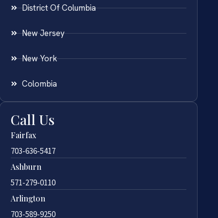
District Of Columbia
New Jersey
New York
Colombia
Call Us
Fairfax
703-636-5417
Ashburn
571-279-0110
Arlington
703-589-9250